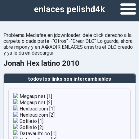
enlaces pelishd4k
Problema Mediafire en jdownloader: dele click derecho a la
carpeta o cada parte -"Otros" -"Crear DLC" Lo guarda, ahora
abre mipony y en A�ADIR ENLACES arrastra el DLC creado
y ya le da en descargar
Jonah Hex latino 2010
todos los links son intercambiables
Megaup.net [1]
Megaup.net [2]
Hexload.com [1]
Hexload.com [2]
Gofile.io [1]
Gofile.io [2]
Datavaults.co [1]